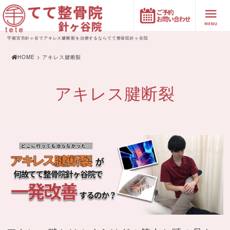
宇都宮市針ヶ谷でアキレス腱断裂を治療するならてて整骨院針ヶ谷院
HOME
> アキレス腱断裂
アキレス腱断裂