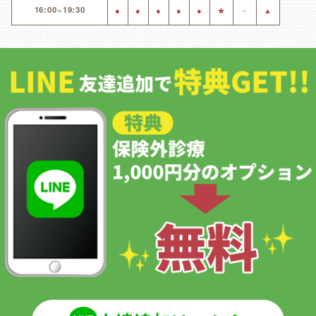
16:00~19:30
●
●
●
●
●
★
－
▲