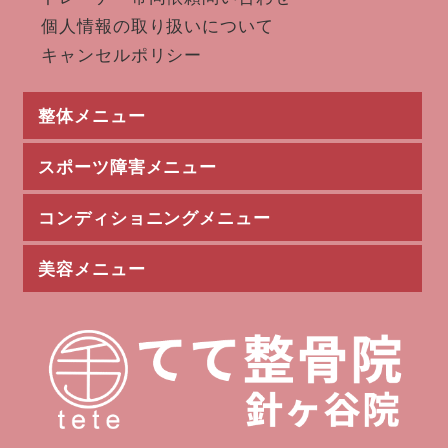
個人情報の取り扱いについて
キャンセルポリシー
整体メニュー
スポーツ障害メニュー
産後骨盤矯正
頭痛改善
眼精疲労
頚部痛
頸椎椎間板ヘルニア
ストレートネック
肩こり
肩痛（インピンジメント）
寝違え
五十肩
胸郭出口症候群
猫背矯正
ギックリ背中
肘内障
腱鞘炎
ばね指
手根管症候群
手関節捻挫
骨盤矯正
腰痛
ぎっくり腰
坐骨神経痛
椎間板ヘルニア
狭窄症
梨状筋症候群
腰椎分離症
自律神経の乱れ
変形性膝関節症
膝痛
膝蓋骨脂肪体炎
鵞足炎
有痛性外脛骨
鍼灸治療
マタニティ整体
睡眠改善
交通事故治療
コンディショニングメニュー
ルーズショルダー
野球肘
テニス肘
肘MCL損傷
シンスプリント
肉離れ
打撲
突き指
オスグッド
下腿疲労骨折
そけい部症候群
ジャンパー膝
腸脛靭帯
半月板損傷
アキレス腱炎
アキレス腱断裂
足底筋膜炎
足関節捻挫
サッカーの障害
卓球の障害
陸上の障害
バレーボールの障害
前十字靭帯損傷
バスケットボールの障害
バドミントンでの障害
ゴルフの障害
美容メニュー
動作分析
全身トレーニング
野球サポート
野球トレーニング
野球ケア
術前トレーニング
術後トレーニング
トレーナー活動
岩盤エクササイズ（EMS）
骨盤EMS
耳つぼダイエット
むくみ改善
楽トレ
足やせ
冷え症改善
美尻トレーニング
ウエスト痩せ
リフレクソロジー
美容鍼
ハーブピーリング