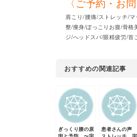
〈ご予約・お
肩こり/腰痛/ストレッチ/マ
整/痩身/ぽっこりお腹/骨格
ジ/へッドスパ/眼精疲労/首
おすすめの関連記事
ぎっくり腰の原
患者さんの
因と予防 〜宇
ストレッチ 