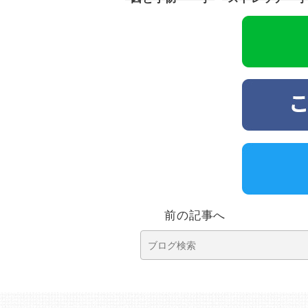
都宮〜
都宮 針ヶ谷
前の記事へ