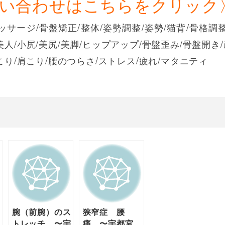
問い合わせはこちらをクリック
ッサージ/骨盤矯正/整体/姿勢調整/姿勢/猫背/骨格調
美人/小尻/美尻/美脚/ヒップアップ/骨盤歪み/骨盤開き
こり/肩こり/腰のつらさ/ストレス/疲れ/マタニティ
声
腕（前腕）のス
狭窄症 腰
宇
トレッチ 〜宇
痛 〜宇都宮