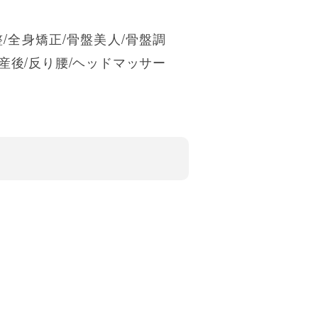
〉
整/全身矯正/骨盤美人/骨盤調
/産後/反り腰/ヘッドマッサー