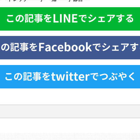
都宮 ストレッ
針ヶ谷〜
チ〜