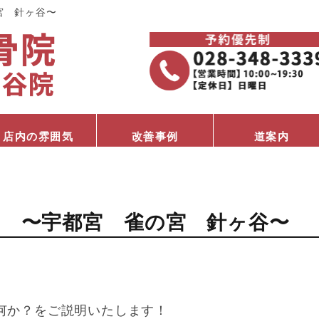
宮 針ヶ谷〜
店内の雰囲気
改善事例
道案内
 〜宇都宮 雀の宮 針ヶ谷〜
何か？をご説明いたします！