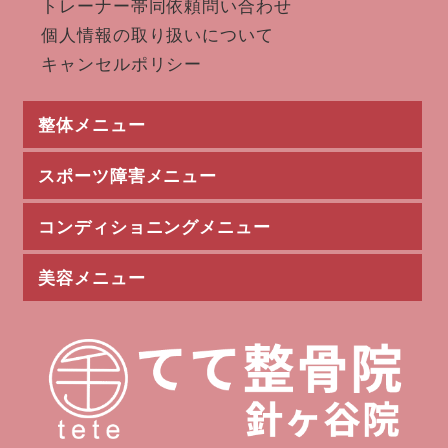
トレーナー帯同依頼問い合わせ
個人情報の取り扱いについて
キャンセルポリシー
整体メニュー
スポーツ障害メニュー
産後骨盤矯正
頭痛改善
眼精疲労
頚部痛
頸椎椎間板ヘルニア
ストレートネック
肩こり
肩痛（インピンジメント）
寝違え
五十肩
胸郭出口症候群
猫背矯正
ギックリ背中
肘内障
腱鞘炎
ばね指
手根管症候群
手関節捻挫
骨盤矯正
腰痛
ぎっくり腰
坐骨神経痛
椎間板ヘルニア
狭窄症
梨状筋症候群
腰椎分離症
自律神経の乱れ
変形性膝関節症
膝痛
膝蓋骨脂肪体炎
鵞足炎
有痛性外脛骨
鍼灸治療
マタニティ整体
睡眠改善
交通事故治療
コンディショニングメニュー
ルーズショルダー
野球肘
テニス肘
肘MCL損傷
シンスプリント
肉離れ
打撲
突き指
オスグッド
下腿疲労骨折
そけい部症候群
ジャンパー膝
腸脛靭帯
半月板損傷
アキレス腱炎
アキレス腱断裂
足底筋膜炎
足関節捻挫
サッカーの障害
卓球の障害
陸上の障害
バレーボールの障害
前十字靭帯損傷
バスケットボールの障害
バドミントンでの障害
ゴルフの障害
美容メニュー
動作分析
全身トレーニング
野球サポート
野球トレーニング
野球ケア
術前トレーニング
術後トレーニング
トレーナー活動
岩盤エクササイズ（EMS）
骨盤EMS
耳つぼダイエット
むくみ改善
楽トレ
足やせ
冷え症改善
美尻トレーニング
ウエスト痩せ
リフレクソロジー
美容鍼
ハーブピーリング