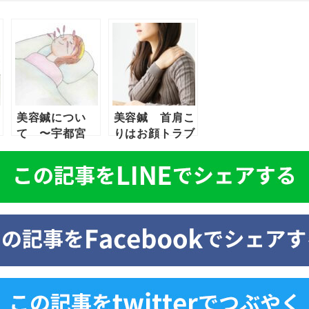
効
美容鍼につい
美容鍼 首肩こ
〜
て 〜宇都宮
りはお顔トラブ
宮
雀宮 針ヶ谷〜
ルの原
因！？ 〜宇都
宮 雀宮 針ヶ
谷〜