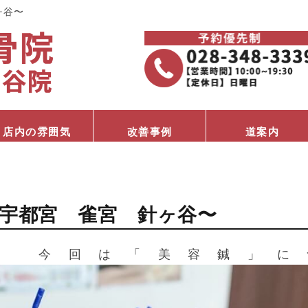
ヶ谷〜
店内の雰囲気
改善事例
道案内
宇都宮 雀宮 針ヶ谷〜
。 今回は「美容鍼」に