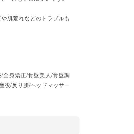
ビや肌荒れなどのトラブルも
〉
整/全身矯正/骨盤美人/骨盤調
/産後/反り腰/ヘッドマッサー